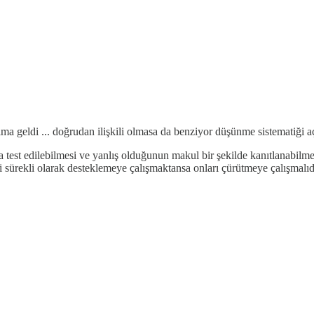
lıma geldi ... doğrudan ilişkili olmasa da benziyor düşünme sistematiği 
ka test edilebilmesi ve yanlış olduğunun makul bir şekilde kanıtlanabilm
i sürekli olarak desteklemeye çalışmaktansa onları çürütmeye çalışmalıd