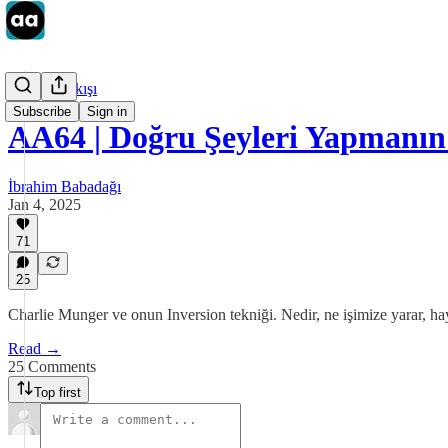
Aklımın Akışı
Subscribe
Sign in
AA64 | Doğru Şeyleri Yapmanı
İbrahim Babadağı
Jan 4, 2025
71
25
Charlie Munger ve onun Inversion tekniği. Nedir, ne işimize yarar, hay
Read →
25 Comments
Top first