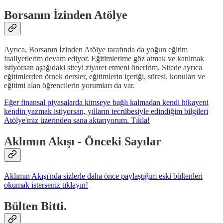
Borsanın İzinden Atölye
Ayrıca, Borsanın İzinden Atölye tarafında da yoğun eğitim
faaliyetlerim devam ediyor. Eğitimlerime göz atmak ve katılmak
istiyorsan aşağıdaki siteyi ziyaret etmeni öneririm. Sitede ayrıca
eğitimlerden örnek dersler, eğitimlerin içeriği, süresi, konuları ve
eğitimi alan öğrencilerin yorumları da var.
Eğer finansal piyasalarda kimseye bağlı kalmadan kendi hikayeni
kendin yazmak istiyorsan, yılların tecrübesiyle edindiğim bilgileri
Atölye'miz üzerinden sana aktarıyorum. Tıkla!
Aklımın Akışı - Önceki Sayılar
Aklımın Akışı'nda sizlerle daha önce paylaştığım eski bültenleri
okumak isterseniz tıklayın!
Bülten Bitti.