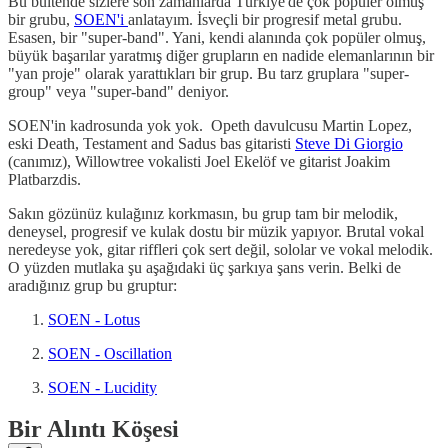
Bu bültende sizlere son zamanlarda Türkiye'de çok popüler olmuş
bir grubu,
SOEN'i
anlatayım. İsveçli bir progresif metal grubu.
Esasen, bir "super-band". Yani, kendi alanında çok popüler olmuş,
büyük başarılar yaratmış diğer grupların en nadide elemanlarının bir
"yan proje" olarak yarattıkları bir grup. Bu tarz gruplara "super-
group" veya "super-band" deniyor.
SOEN'in kadrosunda yok yok. Opeth davulcusu Martin Lopez,
eski Death, Testament and Sadus bas gitaristi
Steve Di Giorgio
(canımız), Willowtree vokalisti Joel Ekelöf ve gitarist Joakim
Platbarzdis.
Sakın gözünüz kulağınız korkmasın, bu grup tam bir melodik,
deneysel, progresif ve kulak dostu bir müzik yapıyor. Brutal vokal
neredeyse yok, gitar riffleri çok sert değil, sololar ve vokal melodik.
O yüzden mutlaka şu aşağıdaki üç şarkıya şans verin. Belki de
aradığınız grup bu gruptur:
SOEN - Lotus
SOEN - Oscillation
SOEN - Lucidity
Bir Alıntı Köşesi