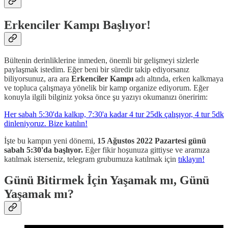
Erkenciler Kampı Başlıyor!
Bültenin derinliklerine inmeden, önemli bir gelişmeyi sizlerle
paylaşmak istedim. Eğer beni bir süredir takip ediyorsanız
biliyorsunuz, ara ara
Erkenciler Kampı
adı altında, erken kalkmaya
ve topluca çalışmaya yönelik bir kamp organize ediyorum. Eğer
konuyla ilgili bilginiz yoksa önce şu yazıyı okumanızı öneririm:
Her sabah 5:30'da kalkıp, 7:30'a kadar 4 tur 25dk çalışıyor, 4 tur 5dk
dinleniyoruz. Bize katılın!
İşte bu kampın yeni dönemi,
15 Ağustos 2022 Pazartesi günü
sabah 5:30'da başlıyor.
Eğer fikir hoşunuza gittiyse ve aramıza
katılmak isterseniz, telegram grubumuza katılmak için
tıklayın!
Günü Bitirmek İçin Yaşamak mı, Günü
Yaşamak mı?