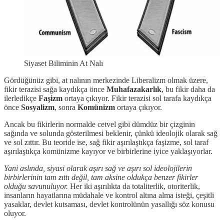
Siyaset Biliminin At Nalı
Gördüğünüz gibi, at nalının merkezinde Liberalizm olmak üzere,
fikir terazisi sağa kaydıkça önce
Muhafazakarlık
, bu fikir daha da
ilerledikçe
Faşizm
ortaya çıkıyor. Fikir terazisi sol tarafa kaydıkça
önce
Sosyalizm
, sonra
Komünizm
ortaya çıkıyor.
Ancak bu fikirlerin normalde cetvel gibi dümdüz bir çizginin
sağında ve solunda gösterilmesi beklenir, çünkü ideolojik olarak sağ
ve sol zıttır. Bu teoride ise, sağ fikir aşırılaştıkça faşizme, sol taraf
aşırılaştıkça komünizme kayıyor ve birbirlerine iyice yaklaşıyorlar.
Yani aslında, siyasi olarak aşırı sağ ve aşırı sol ideolojilerin
birbirlerinin tam zıttı değil, tam aksine oldukça benzer fikirler
olduğu savunuluyor.
Her iki aşırılıkta da totaliterlik, otoriterlik,
insanların hayatlarına müdahale ve kontrol altına alma isteği, çeşitli
yasaklar, devlet kutsaması, devlet kontrolünün yasallığı söz konusu
oluyor.