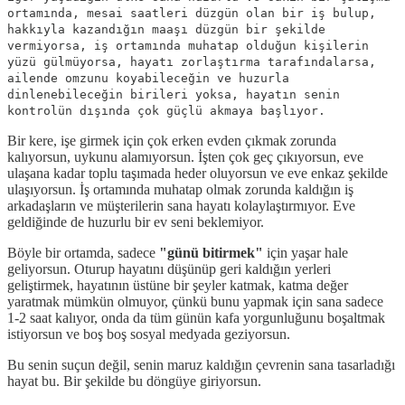
ortamında, mesai saatleri düzgün olan bir iş bulup,
hakkıyla kazandığın maaşı düzgün bir şekilde
vermiyorsa, iş ortamında muhatap olduğun kişilerin
yüzü gülmüyorsa, hayatı zorlaştırma tarafındalarsa,
ailende omzunu koyabileceğin ve huzurla
dinlenebileceğin birileri yoksa, hayatın senin
kontrolün dışında çok güçlü akmaya başlıyor.
Bir kere, işe girmek için çok erken evden çıkmak zorunda
kalıyorsun, uykunu alamıyorsun. İşten çok geç çıkıyorsun, eve
ulaşana kadar toplu taşımada heder oluyorsun ve eve enkaz şekilde
ulaşıyorsun. İş ortamında muhatap olmak zorunda kaldığın iş
arkadaşların ve müşterilerin sana hayatı kolaylaştırmıyor. Eve
geldiğinde de huzurlu bir ev seni beklemiyor.
Böyle bir ortamda, sadece
"günü bitirmek"
için yaşar hale
geliyorsun. Oturup hayatını düşünüp geri kaldığın yerleri
geliştirmek, hayatının üstüne bir şeyler katmak, katma değer
yaratmak mümkün olmuyor, çünkü bunu yapmak için sana sadece
1-2 saat kalıyor, onda da tüm günün kafa yorgunluğunu boşaltmak
istiyorsun ve boş boş sosyal medyada geziyorsun.
Bu senin suçun değil, senin maruz kaldığın çevrenin sana tasarladığı
hayat bu. Bir şekilde bu döngüye giriyorsun.