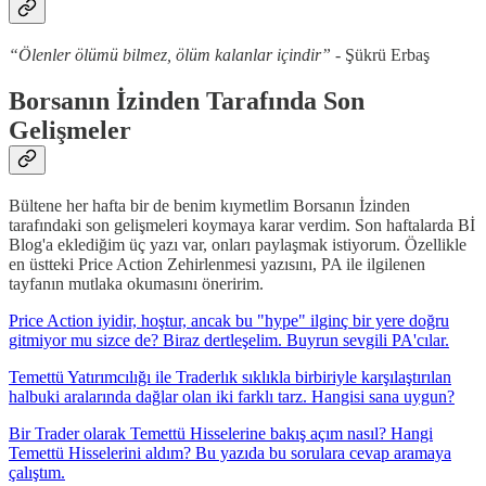
“Ölenler ölümü bilmez, ölüm kalanlar içindir”
- Şükrü Erbaş
Borsanın İzinden Tarafında Son
Gelişmeler
Bültene her hafta bir de benim kıymetlim Borsanın İzinden
tarafındaki son gelişmeleri koymaya karar verdim. Son haftalarda Bİ
Blog'a eklediğim üç yazı var, onları paylaşmak istiyorum. Özellikle
en üstteki Price Action Zehirlenmesi yazısını, PA ile ilgilenen
tayfanın mutlaka okumasını öneririm.
Price Action iyidir, hoştur, ancak bu "hype" ilginç bir yere doğru
gitmiyor mu sizce de? Biraz dertleşelim. Buyrun sevgili PA'cılar.
Temettü Yatırımcılığı ile Traderlık sıklıkla birbiriyle karşılaştırılan
halbuki aralarında dağlar olan iki farklı tarz. Hangisi sana uygun?
Bir Trader olarak Temettü Hisselerine bakış açım nasıl? Hangi
Temettü Hisselerini aldım? Bu yazıda bu sorulara cevap aramaya
çalıştım.