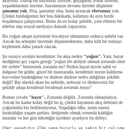
akıyoruz. Durup da hayatımız üzerine, geçtiğimiz yollar üzerine,
yaşadıklarımız üzerine, hayatımızın devamı üzerine düşünme
şansımız yok
. Hoş, şansımız olsa, buna ayıracak
eforumuz
yok.
Çünkü bulduğumuz her boş dakikada, kafamızı da aynı hızda
boşaltmaya çalışıyoruz. Bunu da en kolay şekilde, yani elimize bir
telefon alıp sosyal medyaya dalarak yapıyoruz.
Bu yoğun akışın içerisinde bocalıyor olmamızın onlarca sebebi var.
Ancak bu sebepler üzerinde düşünmektense, daha kilit bir noktayı
keşfetmek daha yararlı olacak.
Şu soruyu soralım kendimize: bu akış neden
"yoğun".
Yani, hayat
dediğimiz şey yapısı gereği
"yoğun bir debiyle akmak zorunda olan
bir nehire"
benzemek zorunda mı? Neden hayat tasviri sabit ve
dalgasız bir gölde, güzel bir manzarada, kendimizi suyun kaldırma
kuvvetine bıraktığımız ve dinlene dinlene nefes aldığımız şekilde
değil? Biz sürekli akan bu nehirde, nefessiz ve dinlencesiz bir
şekilde
akışa kendimizi bırakmak zorunda mıyız?
Bunun cevabı
"hayır".
Zorunda değiliz. Zorunda olmamalıyız.
Ancak bu kadar kolay değil bu iş, çünkü hayatının akış debisini de
çoğunlukla biz belirlemiyoruz. Yaşadığın ülke, senin maruz
bırakıldığın yaşam şartları, iletişimde olmak zorunda kaldığın
insanlar ve her gün tükettiğin içerikler ayarlıyor bu debiyi.
Eğer yaşadığın ülke sana huzurlu ve sakin bir çalışma