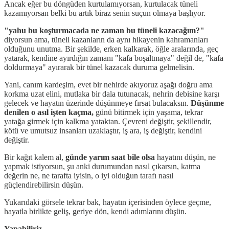
Ancak eğer bu döngüden kurtulamıyorsan, kurtulacak tüneli
kazamıyorsan belki bu artık biraz senin suçun olmaya başlıyor.
"yahu bu koşturmacada ne zaman bu tüneli kazacağım?"
diyorsun ama, tüneli kazanların da aynı hikayenin kahramanları
olduğunu unutma. Bir şekilde, erken kalkarak, öğle aralarında, geç
yatarak, kendine ayırdığın zamanı "kafa boşaltmaya" değil de, "kafa
doldurmaya" ayırarak bir tünel kazacak duruma gelmelisin.
Yani, canım kardeşim, evet bir nehirde akıyoruz aşağı doğru ama
korkma uzat elini, mutlaka bir dala tutunacak, nehrin debisine karşı
gelecek ve hayatın üzerinde düşünmeye fırsat bulacaksın.
Düşünme
denilen o asıl işten kaçma,
günü bitirmek için yaşama, tekrar
yatağa girmek için kalkma yataktan. Çevreni değiştir, şekillendir,
kötü ve umutsuz insanları uzaklaştır, iş ara, iş değiştir, kendini
değiştir.
Bir kağıt kalem al,
günde yarım saat bile olsa
hayatını düşün, ne
yapmak istiyorsun, şu anki durumundan nasıl çıkarsın, katma
değerin ne, ne tarafta iyisin, o iyi olduğun tarafı nasıl
güçlendirebilirsin düşün.
Yukarıdaki görsele tekrar bak, hayatın içerisinden öylece geçme,
hayatla birlikte geliş, geriye dön, kendi adımlarını düşün.
Yapabiliriz.