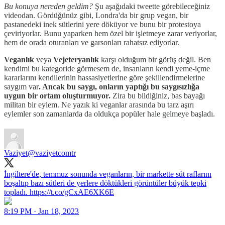
Bu konuya nereden geldim?
Şu aşağıdaki tweette görebileceğiniz
videodan. Gördüğünüz gibi, Londra'da bir grup vegan, bir
pastanedeki inek sütlerini yere döküyor ve bunu bir protestoya
çeviriyorlar. Bunu yaparken hem özel bir işletmeye zarar veriyorlar,
hem de orada oturanları ve garsonları rahatsız ediyorlar.
Veganlık
veya
Vejeteryanlık
karşı olduğum bir görüş değil. Ben
kendimi bu kategoride görmesem de, insanların kendi yeme-içme
kararlarını kendilerinin hassasiyetlerine göre şekillendirmelerine
saygım var
. Ancak bu saygı, onların yaptığı bu saygısızlığa
uygun bir ortam oluşturmuyor.
Zira bu bildiğiniz, bas bayağı
militan bir eylem. Ne yazık ki veganlar arasında bu tarz aşırı
eylemler son zamanlarda da oldukça popüler hale gelmeye başladı.
Vaziyet
@vaziyetcomtr
İngiltere'de, temmuz sonunda veganların, bir markette süt raflarını
boşaltıp bazı sütleri de yerlere döktükleri görüntüler büyük tepki
topladı. https://t.co/gCxAE6XK6E
8:19 PM · Jan 18, 2023