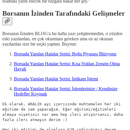
Halbuki yarın esecek bir rüzgara bakar her şey."
Borsanın İzinden Tarafındaki Gelişmeler
Borsanın İzinden BLOG'a bu hafta yazı yetiştiremedim, o yüzden
eski yazılardan, en çok okunması gereken ama en az okunan
yazılardan size bir seçki yaptım. Buyrun:
Borsada Yapılan Hatalar Serisi: Boğa Piyasası İllüzyonu
Borsada Yapılan Hatalar Serisi: Kısa Yoldan Zengin Olma
Hayali
Borsada Yapılan Hatalar Serisi: İntikam İşlemi
Borsada Yapılan Hatalar Serisi: İşlemlerinize / Kendinize
Hedefler Koymak
Ek olarak, ARALIK ayı içerisinde muhtemelen her iki
eğitime de zam yapacağım. Eğer eğitimi/eğitimleri
almaya niyetiniz var ama hep ileri atıyorsanız, daha
fazla ileri atmayın derim :)
Her iki eğitimi de alanlara %20 indirimimiz devam