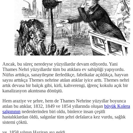
Ancak, bu süreç neredeyse yüzyıllardır devam ediyordu. Yani
Thames Nehri yüzyıllardır tüm bu atıklara ev sahipliği yapıyordu.
Nüfus arttıkça, sanayileşme ilerledikçe, fabrikalar açıldıkça, hayvan
sayısı arttıkça Themes nehrine atılan atıklar iyice arttı. Themes nehri
artık devasa bir balçık gibi, kirli, kahverengi, iğrenç kokulu açık bir
kanalizasyon akıntısına dönüştü.
Hem araziye ve şehre, hem de Thames Nehrine yüzyıllar boyunca
atılan bu atıklar, 1832, 1849 ve 1854 yıllarında oluşan
büyük Kolera
salgınının
nedenlerinden biri oldu, binlerce insan çeşitli
hastalıklardan öldü, salgınlar tüm şehri defalarca kez vurdu, sağlık
sistemi çöktü.
ve, 1858 yılının Haziran ayı geldi.