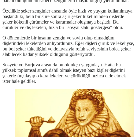
pahalı olduğundan sadece zenginlerin ulaşabildiği şeylerdi bunlar.
Özellikle şeker zenginler arasında öyle hızlı ve yaygın kullanılmaya
başlandı ki, belli bir süre sonra aşırı şeker tüketiminden dişlerde
şeker kökenli çürümeler ve kararmalar oluşmaya başladı. Bu
çürükler ve diş lekeleri, hızla bir "sosyal statü göstergesi" oldu.
O dönemlerde bir insanın zengin ve soylu olup olmadığını
dişlerindeki lekelerden anlıyordunuz. Eğer dişleri çürük ve lekeliyse,
bu bol şeker tükettiğini ve dolayısıyla refah seviyesinin bolca şeker
alabilecek kadar yüksek olduğunu gösteriyordu.
Sosyete ve Burjuva arasında bu oldukça yaygınlaştı. Hatta bu
yüksek toplumsal sınıfa dahil olmak isteyen bazı kişiler dişlerini
şekerle fırçalayıp o kara lekeleri ve çürüklüğü hızlıca elde etmek
ister hale geldiler.