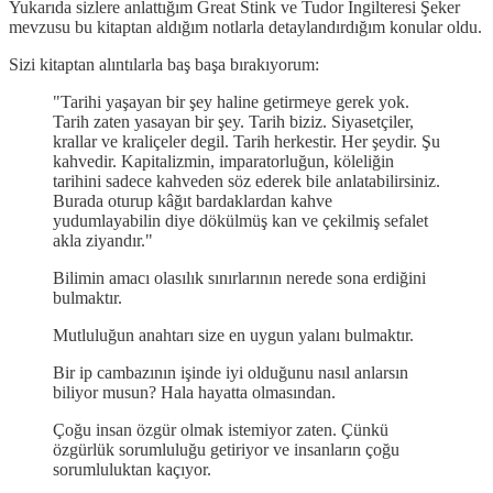
Yukarıda sizlere anlattığım Great Stink ve Tudor İngilteresi Şeker
mevzusu bu kitaptan aldığım notlarla detaylandırdığım konular oldu.
Sizi kitaptan alıntılarla baş başa bırakıyorum:
"Tarihi yaşayan bir şey haline getirmeye gerek yok.
Tarih zaten yasayan bir şey. Tarih biziz. Siyasetçiler,
krallar ve kraliçeler degil. Tarih herkestir. Her şeydir. Şu
kahvedir. Kapitalizmin, imparatorluğun, köleliğin
tarihini sadece kahveden söz ederek bile anlatabilirsiniz.
Burada oturup kâğıt bardaklardan kahve
yudumlayabilin diye dökülmüş kan ve çekilmiş sefalet
akla ziyandır."
Bilimin amacı olasılık sınırlarının nerede sona erdiğini
bulmaktır.
Mutluluğun anahtarı size en uygun yalanı bulmaktır.
Bir ip cambazının işinde iyi olduğunu nasıl anlarsın
biliyor musun? Hala hayatta olmasından.
Çoğu insan özgür olmak istemiyor zaten. Çünkü
özgürlük sorumluluğu getiriyor ve insanların çoğu
sorumluluktan kaçıyor.