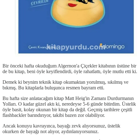
Bir önceki hafta okuduğum Algernon'a Çiçekler kitabının üstüne bir
de bu kitap, beni öyle keyiflendirdi, öyle rahatlattı, öyle mutlu etti ki.
Demek ki beynim teknik kitap okumaktan yorulmuş, sıkılmış ve
bıkmış. Bu kitaplarla buluşunca resmen bayram etti.
Bu hafta size anlatacağım kitap Matt Heig'in Zamanı Durdurmanın
Yolları. O kadar güzel aktı ki, neredeyse 5-6 günde bitirdim. Üstelik
öyle basit, kolay okunan bir kitap da değil. Geçmiş tarihlere çeşitli
flashbackler barındırıyor, takibi bazen zor olabiliyor.
Ancak konuyu kavrayınca, bayağı zevk alıyorsunuz, üstelik
okurken de bayağı not alıyor, aydınlanıyorsunuz.