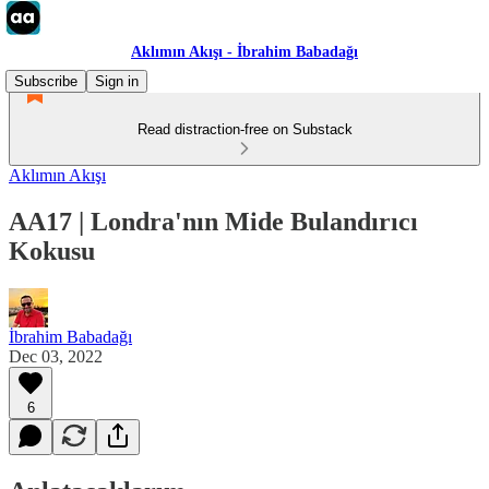
Aklımın Akışı - İbrahim Babadağı
Subscribe
Sign in
Read distraction-free on Substack
Aklımın Akışı
AA17 | Londra'nın Mide Bulandırıcı
Kokusu
İbrahim Babadağı
Dec 03, 2022
6