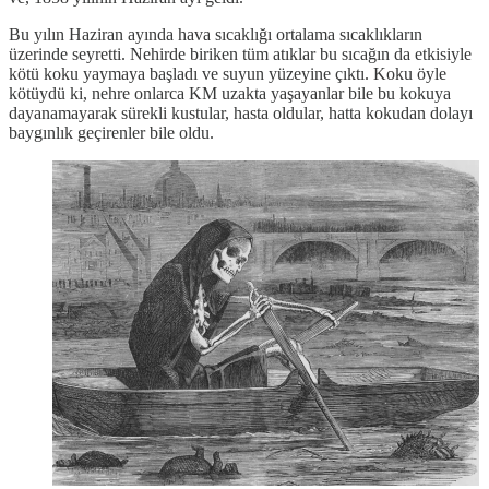
Bu yılın Haziran ayında hava sıcaklığı ortalama sıcaklıkların
üzerinde seyretti. Nehirde biriken tüm atıklar bu sıcağın da etkisiyle
kötü koku yaymaya başladı ve suyun yüzeyine çıktı. Koku öyle
kötüydü ki, nehre onlarca KM uzakta yaşayanlar bile bu kokuya
dayanamayarak sürekli kustular, hasta oldular, hatta kokudan dolayı
baygınlık geçirenler bile oldu.