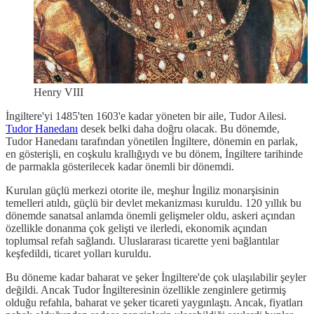
Henry VIII
İngiltere'yi 1485'ten 1603'e kadar yöneten bir aile, Tudor Ailesi.
Tudor Hanedanı
desek belki daha doğru olacak. Bu dönemde,
Tudor Hanedanı tarafından yönetilen İngiltere, dönemin en parlak,
en gösterişli, en coşkulu krallığıydı ve bu dönem, İngiltere tarihinde
de parmakla gösterilecek kadar önemli bir dönemdi.
Kurulan güçlü merkezi otorite ile, meşhur İngiliz monarşisinin
temelleri atıldı, güçlü bir devlet mekanizması kuruldu. 120 yıllık bu
dönemde sanatsal anlamda önemli gelişmeler oldu, askeri açından
özellikle donanma çok gelişti ve ilerledi, ekonomik açından
toplumsal refah sağlandı. Uluslararası ticarette yeni bağlantılar
keşfedildi, ticaret yolları kuruldu.
Bu döneme kadar baharat ve şeker İngiltere'de çok ulaşılabilir şeyler
değildi. Ancak Tudor İngilteresinin özellikle zenginlere getirmiş
olduğu refahla, baharat ve şeker ticareti yaygınlaştı. Ancak, fiyatları