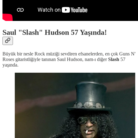
Saul "Slash" Hudson 57 Yaşında!
Büyük bir nesle Rock müziği sevdiren efsanelerden, en çok Guns N'
Roses gitaristliğiyle tanınan Saul Hudson, nam-ı diğer
Slash
57
yaşında.