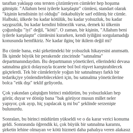
taraftan yaklaşıp onu tersten çözümleyen cümleler hep hoşuma
gitmiştir. "Allahım beni iyilerle karşılaştır" cümlesi, standart olarak
"kişinin kendisinin iyi olduğu" önkabulüyle sarf edilmiş bir cümle.
Halbuki, ülkede bu kadar kötülük, bu kadar yolsuzluk, bu kadar
saygısızlık, bu kadar kendini bilmezlik varsa, demek ki ülkenin
çoğunluğu "iyi" değil, "kötü". O zaman, bir kişinin, "Allahım beni
iyilerle karşılaştır" cümlesini kurarken, kendi iyiliğini sorgulamadığı
konusunda hemfikiriz. Ne kadar ilginç bir ikilem değil mi?
Bu cümle bana, eski şirketimdeki bir yolsuzluk hikayesini anımsattı.
İlk işimde büyük bir perakende zincirinde "satınalma"
departmanındaydım. Bu departmanın yöneticileri, ellerindeki devasa
satınalma gücü dolayısıyla ticarete bol bol rüşvet karıştırabilecek
güçtelerdi. Tek bir cümleleriyle yoğun bir satınalmayı farklı bir
tedarikçiye yönlendirebilecekleri için, bu satınalma yöneticilerine
bolca "etik dışı" teklif geliyordu.
Çok yakından çalıştığım birinci müdürüm, bu yolsuzlukları hep
görür, duyar ve dönüp bana "bak görüyor musun millet neler
yapıyor, çok ayıp, hiç yapılacak iş mi bu" şeklinde serzenişte
bulunurdu.
Sonraları, bu birinci müdürüm yükseldi ve o da karar verici konuma
geldi. Sonrasında öğrendik ki, çok büyük bir satınalma kararını,
şirketin lehine olmayan ve kötü hizmeti daha pahalıya veren alakasız