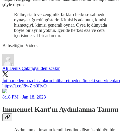
şöyle diyor:
Rütbe, statü ve zenginlik farkları herkese sahnede
oynayacağı rolü gösterir. Kimisi iş adamını, kimisi
hizmetçiyi, kimisi generali oynar. Oysa iç dünyada
böyle bir ayrım yoktur. İçeride herkes eza ve cefa
içerisinde saf bir adamdır.
Bahsettiğim Video:
Ali Deniz Çakır
@alidenizcakir
İntihar eden bazı insanların intihar etmeden önceki son videoları
https://t.co/l8wZrs9RyO
8:18 PM · Jan 18, 2023
Immenuel Kant'ın Aydınlanma Tanımı
Aydınlanma, insanın kendi kendine düşmüş olduğu bir