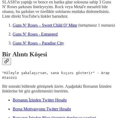
SLASH'ın yaptığı ve bence en harika gitar solosuna sahip 3 Guns
N' Roses şarkısını listeleyeyim. Rock veya Metal'e mesafeli bile
olsanız, bu şarkıları ve özellikle sololarını mutlaka dinlemelisiniz.
Liste direkt YouTube'a linkler barındırır.
Guns N' Roses – Sweet Child O' Mine
(tartışmasız 1 numara)
Guns N' Roses - Estranged
Guns N' Roses – Paradise City
Bir Alıntı Köşesi
"Köleyle şakalaşırsan, sana kıçını gösterir" - Arap
Atasözü
Bir sonraki bültende görüşmek üzere. Aşağıdaki Borsanın İzinden
linklerine bir göz gezdirmenizi öneririm.
Borsanın İzinden Twitter Hesabı
Borsa Motivasyonu Twitter Hesabı
Borsanın İzinden Blog (ücretsiz dersler ve yazılar)