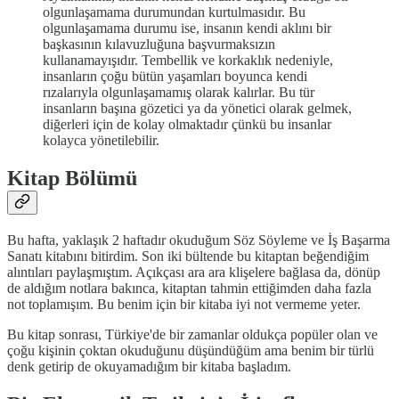
olgunlaşamama durumundan kurtulmasıdır. Bu
olgunlaşamama durumu ise, insanın kendi aklını bir
başkasının kılavuzluğuna başvurmaksızın
kullanamayışıdır. Tembellik ve korkaklık nedeniyle,
insanların çoğu bütün yaşamları boyunca kendi
rızalarıyla olgunlaşamamış olarak kalırlar. Bu tür
insanların başına gözetici ya da yönetici olarak gelmek,
diğerleri için de kolay olmaktadır çünkü bu insanlar
kolayca yönetilebilir.
Kitap Bölümü
Bu hafta, yaklaşık 2 haftadır okuduğum Söz Söyleme ve İş Başarma
Sanatı kitabını bitirdim. Son iki bültende bu kitaptan beğendiğim
alıntıları paylaşmıştım. Açıkçası ara ara klişelere bağlasa da, dönüp
de aldığım notlara bakınca, kitaptan tahmin ettiğimden daha fazla
not toplamışım. Bu benim için bir kitaba iyi not vermeme yeter.
Bu kitap sonrası, Türkiye'de bir zamanlar oldukça popüler olan ve
çoğu kişinin çoktan okuduğunu düşündüğüm ama benim bir türlü
denk getirip de okuyamadığım bir kitaba başladım.