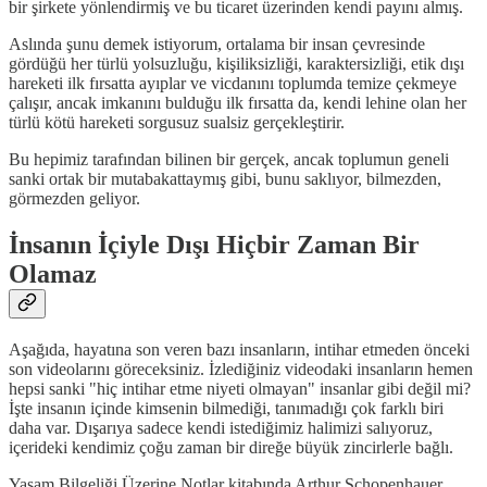
bir şirkete yönlendirmiş ve bu ticaret üzerinden kendi payını almış.
Aslında şunu demek istiyorum, ortalama bir insan çevresinde
gördüğü her türlü yolsuzluğu, kişiliksizliği, karaktersizliği, etik dışı
hareketi ilk fırsatta ayıplar ve vicdanını toplumda temize çekmeye
çalışır, ancak imkanını bulduğu ilk fırsatta da, kendi lehine olan her
türlü kötü hareketi sorgusuz sualsiz gerçekleştirir.
Bu hepimiz tarafından bilinen bir gerçek, ancak toplumun geneli
sanki ortak bir mutabakattaymış gibi, bunu saklıyor, bilmezden,
görmezden geliyor.
İnsanın İçiyle Dışı Hiçbir Zaman Bir
Olamaz
Aşağıda, hayatına son veren bazı insanların, intihar etmeden önceki
son videolarını göreceksiniz. İzlediğiniz videodaki insanların hemen
hepsi sanki "hiç intihar etme niyeti olmayan" insanlar gibi değil mi?
İşte insanın içinde kimsenin bilmediği, tanımadığı çok farklı biri
daha var. Dışarıya sadece kendi istediğimiz halimizi salıyoruz,
içerideki kendimiz çoğu zaman bir direğe büyük zincirlerle bağlı.
Yaşam Bilgeliği Üzerine Notlar kitabında Arthur Schopenhauer