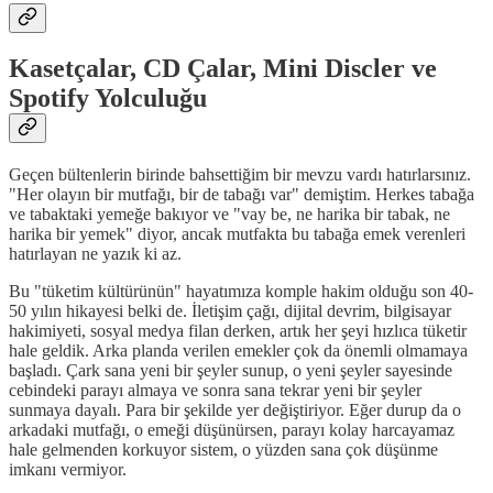
Kasetçalar, CD Çalar, Mini Discler ve
Spotify Yolculuğu
Geçen bültenlerin birinde bahsettiğim bir mevzu vardı hatırlarsınız.
"Her olayın bir mutfağı, bir de tabağı var" demiştim. Herkes tabağa
ve tabaktaki yemeğe bakıyor ve "vay be, ne harika bir tabak, ne
harika bir yemek" diyor, ancak mutfakta bu tabağa emek verenleri
hatırlayan ne yazık ki az.
Bu "tüketim kültürünün" hayatımıza komple hakim olduğu son 40-
50 yılın hikayesi belki de. İletişim çağı, dijital devrim, bilgisayar
hakimiyeti, sosyal medya filan derken, artık her şeyi hızlıca tüketir
hale geldik. Arka planda verilen emekler çok da önemli olmamaya
başladı. Çark sana yeni bir şeyler sunup, o yeni şeyler sayesinde
cebindeki parayı almaya ve sonra sana tekrar yeni bir şeyler
sunmaya dayalı. Para bir şekilde yer değiştiriyor. Eğer durup da o
arkadaki mutfağı, o emeği düşünürsen, parayı kolay harcayamaz
hale gelmenden korkuyor sistem, o yüzden sana çok düşünme
imkanı vermiyor.