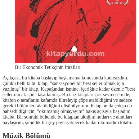
Bir Ekonomik Tetikçinin İtirafları
Açıkçası, bu kitaba başlayıp başlamama konusunda kararsızdım.
Çünkü belli ki bu kitap, "sansasyonel bir best seller olmak için
yazılmış" bir kitap. Kapağından ismine, içeriğine kadar özenle "best
seller olmak için" tasarlanmış. Bu tarz kitapları çok sevmesem de,
kitabın o taraflarını kafamda filtreleyip çöpe atabildiğimi ve sadece
gerekli bölümleri alabildiğimi düşünüyorum. Kitaptan da çokça da
bahsedildiği için, "okumamış olmayayım" bakış açısıyla başladım
kitaba. Bir sonraki bültende bu kitaptan aldığım notları ve alıntıları
paylaşırım, şimdilik bir şey paylaşabilecek kadar okumadım kitabı.
Müzik Bölümü