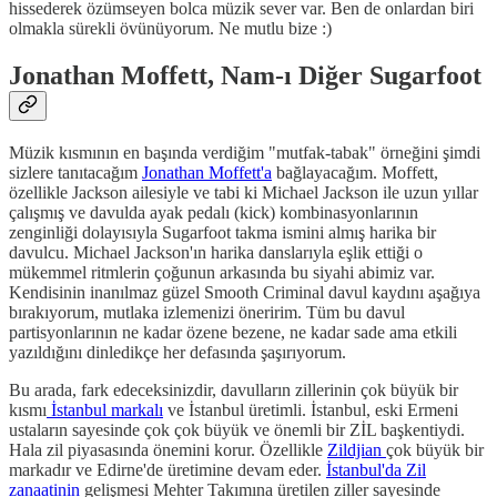
hissederek özümseyen bolca müzik sever var. Ben de onlardan biri
olmakla sürekli övünüyorum. Ne mutlu bize :)
Jonathan Moffett, Nam-ı Diğer Sugarfoot
Müzik kısmının en başında verdiğim "mutfak-tabak" örneğini şimdi
sizlere tanıtacağım
Jonathan Moffett'a
bağlayacağım. Moffett,
özellikle Jackson ailesiyle ve tabi ki Michael Jackson ile uzun yıllar
çalışmış ve davulda ayak pedalı (kick) kombinasyonlarının
zenginliği dolayısıyla Sugarfoot takma ismini almış harika bir
davulcu. Michael Jackson'ın harika danslarıyla eşlik ettiği o
mükemmel ritmlerin çoğunun arkasında bu siyahi abimiz var.
Kendisinin inanılmaz güzel Smooth Criminal davul kaydını aşağıya
bırakıyorum, mutlaka izlemenizi öneririm. Tüm bu davul
partisyonlarının ne kadar özene bezene, ne kadar sade ama etkili
yazıldığını dinledikçe her defasında şaşırıyorum.
Bu arada, fark edeceksinizdir, davulların zillerinin çok büyük bir
kısmı
İstanbul markalı
ve İstanbul üretimli. İstanbul, eski Ermeni
ustaların sayesinde çok çok büyük ve önemli bir ZİL başkentiydi.
Hala zil piyasasında önemini korur. Özellikle
Zildjian
çok büyük bir
markadır ve Edirne'de üretimine devam eder.
İstanbul'da Zil
zanaatinin
gelişmesi Mehter Takımına üretilen ziller sayesinde