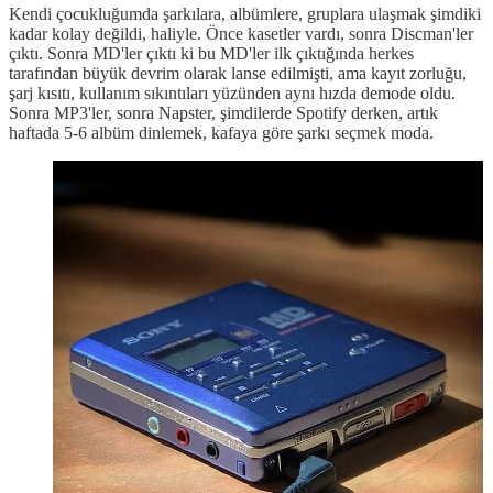
Kendi çocukluğumda şarkılara, albümlere, gruplara ulaşmak şimdiki
kadar kolay değildi, haliyle. Önce kasetler vardı, sonra Discman'ler
çıktı. Sonra MD'ler çıktı ki bu MD'ler ilk çıktığında herkes
tarafından büyük devrim olarak lanse edilmişti, ama kayıt zorluğu,
şarj kısıtı, kullanım sıkıntıları yüzünden aynı hızda demode oldu.
Sonra MP3'ler, sonra Napster, şimdilerde Spotify derken, artık
haftada 5-6 albüm dinlemek, kafaya göre şarkı seçmek moda.