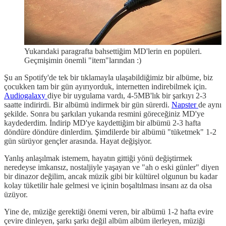
Yukarıdaki paragrafta bahsettiğim MD'lerin en popüleri.
Geçmişimin önemli "item"larından :)
Şu an Spotify'de tek bir tıklamayla ulaşabildiğimiz bir albüme, biz
çocukken tam bir gün ayırıyorduk, internetten indirebilmek için.
Audiogalaxy
diye bir uygulama vardı, 4-5MB'lık bir şarkıyı 2-3
saatte indirirdi. Bir albümü indirmek bir gün sürerdi.
Napster
de aynı
şekilde. Sonra bu şarkıları yukarıda resmini göreceğiniz MD'ye
kaydederdim. İndirip MD'ye kaydettiğim bir albümü 2-3 hafta
döndüre döndüre dinlerdim. Şimdilerde bir albümü "tüketmek" 1-2
gün sürüyor gençler arasında. Hayat değişiyor.
Yanlış anlaşılmak istemem, hayatın gittiği yönü değiştirmek
neredeyse imkansız, nostaljiyle yaşayan ve "ah o eski günler" diyen
bir dinazor değilim, ancak müzik gibi bir kültürel olgunun bu kadar
kolay tüketilir hale gelmesi ve içinin boşaltılması insanı az da olsa
üzüyor.
Yine de, müziğe gerektiği önemi veren, bir albümü 1-2 hafta evire
çevire dinleyen, şarkı şarkı değil albüm albüm ilerleyen, müziği