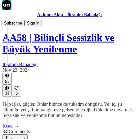
Aklımın Akışı - İbrahim Babadağı
Aklımın Akışı
Subscribe
Sign in
AA58 | Bilinçli Sessizlik ve
Büyük Yenilenme
İbrahim Babadağı
Nov 23, 2024
53
34
3
Hep işler, güçler. Onlar bitince de tüketim döngüsü. Ye, iç, şu
etkinliğe yetiş, buraya git, eve gelsen bile dijital tüketime devam et.
Sessizlik ve yenilenme bunun neresinde?
Read →
34 Comments