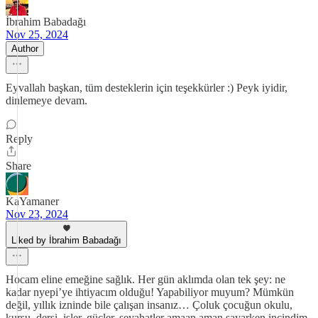
İbrahim Babadağı
Nov 25, 2024
Author
Eyvallah başkan, tüm desteklerin için teşekkürler :) Peyk iyidir,
dinlemeye devam.
Reply
Share
KaYamaner
Nov 23, 2024
Liked by İbrahim Babadağı
Hocam eline emeğine sağlık. Her gün aklımda olan tek şey: ne
kadar nyepi’ye ihtiyacım olduğu! Yapabiliyor muyum? Mümkün
değil, yıllık izninde bile çalışan insanız… Çoluk çocuğun okulu,
kursu, dersi, işler, güçler, seyahatler amaan aman sayarken incindim