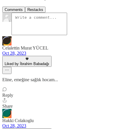
Comments
Restacks
Celalettin Murat YÜCEL
Oct 28, 2023
Liked by İbrahim Babadağı
Eline, emeğine sağlık hocam...
Reply
Share
Hakki Colakoglu
Oct 28, 2023