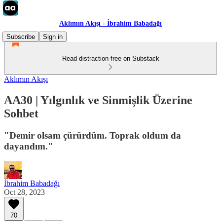
Aklımın Akışı - İbrahim Babadağı
Subscribe
Sign in
Read distraction-free on Substack
Aklımın Akışı
AA30 | Yılgınlık ve Sinmişlik Üzerine
Sohbet
"Demir olsam çürürdüm. Toprak oldum da
dayandım."
İbrahim Babadağı
Oct 28, 2023
70