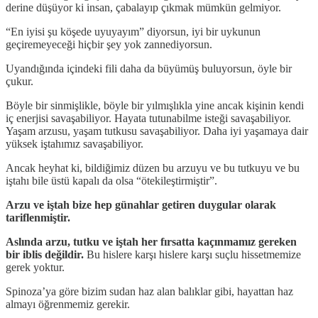
derine düşüyor ki insan, çabalayıp çıkmak mümkün gelmiyor.
“En iyisi şu köşede uyuyayım” diyorsun, iyi bir uykunun
geçiremeyeceği hiçbir şey yok zannediyorsun.
Uyandığında içindeki fili daha da büyümüş buluyorsun, öyle bir
çukur.
Böyle bir sinmişlikle, böyle bir yılmışlıkla yine ancak kişinin kendi
iç enerjisi savaşabiliyor. Hayata tutunabilme isteği savaşabiliyor.
Yaşam arzusu, yaşam tutkusu savaşabiliyor. Daha iyi yaşamaya dair
yüksek iştahımız savaşabiliyor.
Ancak heyhat ki, bildiğimiz düzen bu arzuyu ve bu tutkuyu ve bu
iştahı bile üstü kapalı da olsa “ötekileştirmiştir”.
Arzu ve iştah bize hep günahlar getiren duygular olarak
tariflenmiştir.
Aslında arzu, tutku ve iştah her fırsatta kaçınmamız gereken
bir iblis değildir.
Bu hislere karşı hislere karşı suçlu hissetmemize
gerek yoktur.
Spinoza’ya göre bizim sudan haz alan balıklar gibi, hayattan haz
almayı öğrenmemiz gerekir.